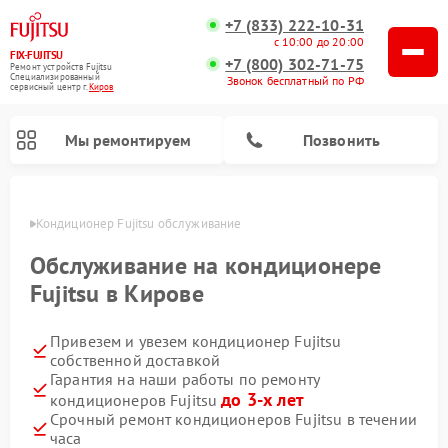
+7 (833) 222-10-31
с 10:00 до 20:00
FIX-FUJITSU
+7 (800) 302-71-75
Ремонт устройств Fujitsu
Специализированный
Звонок бесплатный по РФ
cервисный центр г.
Киров
Мы ремонтируем
Позвонить
ирове
Кондиционер Fujitsu обслуживание
Обслуживание на кондиционере
Fujitsu в Кирове
Ремонт сетевых хранилищ Fujitsu
Привезем и увезем кондиционер Fujitsu
собственной доставкой
Гарантия на наши работы по ремонту
до 3-х лет
кондиционеров Fujitsu
Срочный ремонт кондиционеров Fujitsu в течении
часа