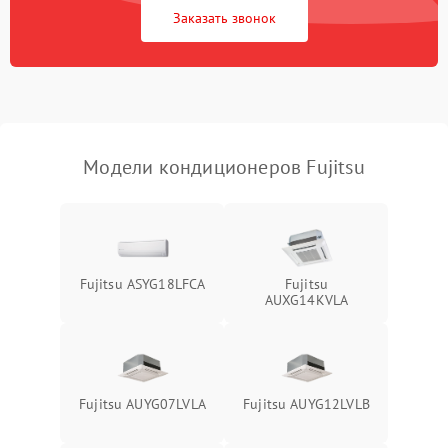
Заказать звонок
Повреждение корпуса
1000 ₽
Подробнее →
Модели кондиционеров Fujitsu
Fujitsu ASYG18LFCA
Fujitsu
AUXG14KVLA
Fujitsu AUYG07LVLA
Fujitsu AUYG12LVLB