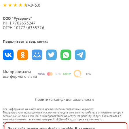
4.9-5.0
ООО "Русервис"
ИНН 7702633247
ОГРН 1077746335776
Поделиться в соц. сетях:
Мы принимаем
все формы оплаты
Политика конфиденциальности
Вся информация на сайте носит исключительно справочный характер.
Товарные знаки используются исключительно для описания устройств, в отношении которых
сервисные центры kir.fujitsu-fix.ru предоставляют услуги по ремонту. Услуги оказываются в
неавторизованных сервисных центрах kir.fujitsu-fix.ru, которые не связаны с
правообладателями товарных знаков или их официальными представителями.
Ремонт осуществляется для устройств, уже введенных в гражданский оборот в соответствии
Этот сайт использует файлы cookie. Вы можете