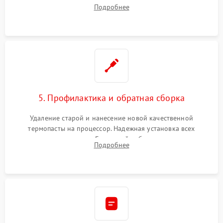
видеокарты, процессора или установка нового SSD для
Подробнее
восстановления и повышения скорости работы системы.
5. Профилактика и обратная сборка
Удаление старой и нанесение новой качественной
термопасты на процессор. Надежная установка всех
комплектующих в слоты. Грамотный кабель-менеджмент для
Подробнее
обеспечения правильной циркуляции воздуха внутри
корпуса ПК.