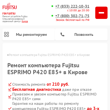
+7 (833) 222-10-31
с 10:00 до 20:00
FIX-FUJITSU
+7 (800) 302-71-75
Ремонт устройств Fujitsu
Специализированный
Звонок бесплатный по РФ
cервисный центр г.
Киров
Мы ремонтируем
Позвонить
ирове
Ремонт компьютера Fujitsu ESPRIMO P420 E85+ в Кирове
Ремонт компьютера Fujitsu
ESPRIMO P420 E85+ в Кирове
Ремонт сетевых хранилищ Fujitsu
от 210 руб.
Стоимость ремонта
Бесплатная диагностика
даже при отказе
Привезем и увезем компьютер Fujitsu ESPRIMO
P420 E85+ сами
Гарантия на наши работы по ремонту
до 3-х
компьютеров Fujitsu ESPRIMO P420 E85+