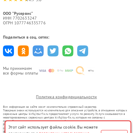
ООО "Русервис"
ИНН 7702633247
ОГРН 1077746335776
Поделиться в соц. сетях:
Мы принимаем
все формы оплаты
Политика конфиденциальности
Вся информация на сайте носит исключительно справочный характер.
Товарные знаки используются исключительно для описания устройств, в отношении которых
сервисные центры kir.fujitsu-fix.ru предоставляют услуги по ремонту. Услуги оказываются в
неавторизованных сервисных центрах kir.fujitsu-fix.ru, которые не связаны с
правообладателями товарных знаков или их официальными представителями.
Ремонт осуществляется для устройств, уже введенных в гражданский оборот в соответствии
Этот сайт использует файлы cookie. Вы можете
со статьей 1487 ГК РФ.
Использование товарных знаков не преследует цели индивидуализации услуг или введения