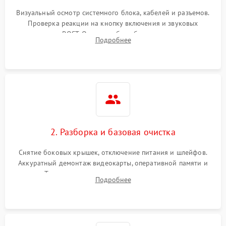
Визуальный осмотр системного блока, кабелей и разъемов.
Не распознается USB-порт
1300 ₽
Подробнее →
Проверка реакции на кнопку включения и звуковых
сигналов POST. Оценка работы блока питания для
Подробнее
локализации базовых неисправностей без полного разбора.
2. Разборка и базовая очистка
Снятие боковых крышек, отключение питания и шлейфов.
Аккуратный демонтаж видеокарты, оперативной памяти и
кулеров. Тщательная очистка корпуса и радиаторов от пыли
Подробнее
с помощью сжатого воздуха для предотвращения
замыканий.