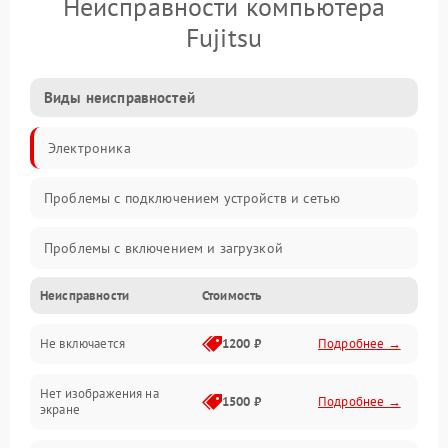
Неисправности компьютера
Fujitsu
Виды неисправностей
Электроника
Проблемы с подключением устройств и сетью
Проблемы с включением и загрузкой
Неисправности
Стоимость
Проблемы с изображением и монитором
Не включается
1200 ₽
Подробнее →
Проблемы с производительностью и стабильностью
Нет изображения на
Прочие специфичные проблемы
1500 ₽
Подробнее →
экране