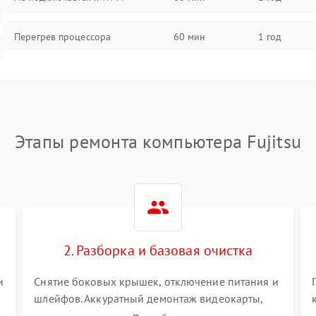
Перегрев процессора
60 мин
1 год
Проблемы с видеокартой
60 мин
1 год
Проблемы с подключением
60 мин
1 год
внешних устройств
Этапы ремонта компьютера Fujitsu
Не работает система охлаждения
60 мин
1 год
Ошибки в работе оперативной
60 мин
1 год
памяти
2. Разборка и базовая очистка
Не распознается USB-порт
60 мин
1 год
и
Снятие боковых крышек, отключение питания и
шлейфов. Аккуратный демонтаж видеокарты,
оперативной памяти и кулеров. Тщательная