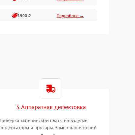
1900 ₽
Подробнее →
1800 ₽
Подробнее →
1400 ₽
Подробнее →
1700 ₽
Подробнее →
1500 ₽
Подробнее →
3. Аппаратная дефектовка
1300 ₽
Подробнее →
Проверка материнской платы на вздутые
конденсаторы и прогары. Замер напряжений
мультиметром. Тестирование оперативной