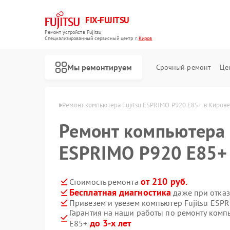
FIX-FUJITSU
Ремонт устройств Fujitsu
Специализированный cервисный центр г.
Киров
Мы ремонтируем
Срочный ремонт
Це
ов Fujitsu в Кирове
Ремонт компьютера Fujitsu ESPRIMO P920 E85+ в Киров
Ремонт компьютера 
ESPRIMO P920 E85+
Ремонт кондиционеров Fujitsu
Ремонт сетевых хранилищ Fujitsu
от 210 руб.
Стоимость ремонта
Бесплатная диагностика
даже при отказ
Привезем и увезем компьютер Fujitsu ESP
Гарантия на наши работы по ремонту комп
до 3-х лет
E85+