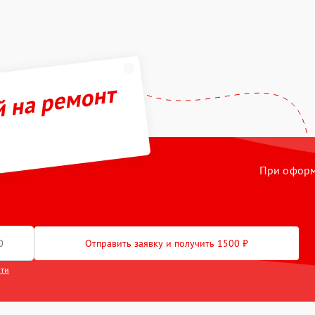
й на ремонт
При оформл
Отправить заявку и получить 1500 ₽
сти