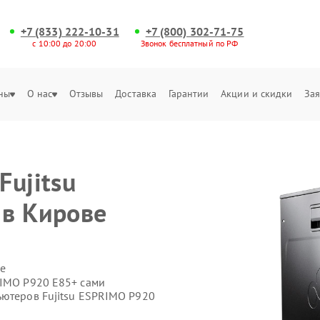
+7 (833) 222-10-31
+7 (800) 302-71-75
с 10:00 до 20:00
Звонок бесплатный по РФ
ны
О нас
Отзывы
Доставка
Гарантии
Акции и скидки
Зая
е
Fujitsu
 в Кирове
е
RIMO P920 E85+ сами
ьютеров Fujitsu ESPRIMO P920