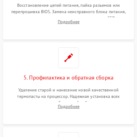
Восстановление цепей питания, пайка разъемов или
перепрошивка BIOS. Замена неисправного блока питания,
видеокарты, процессора или установка нового SSD для
Подробнее
восстановления и повышения скорости работы системы.
5. Профилактика и обратная сборка
Удаление старой и нанесение новой качественной
термопасты на процессор. Надежная установка всех
комплектующих в слоты. Грамотный кабель-менеджмент для
Подробнее
обеспечения правильной циркуляции воздуха внутри
корпуса ПК.