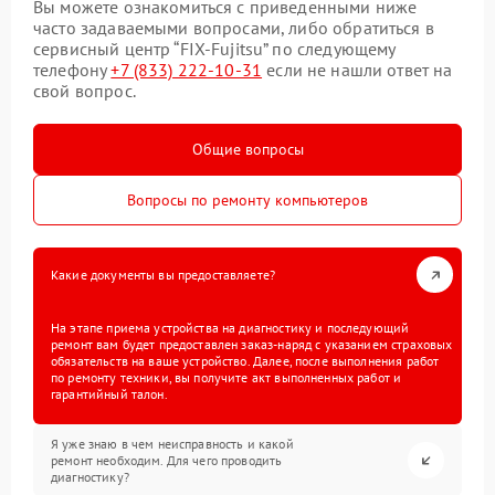
Вы можете ознакомиться с приведенными ниже
часто задаваемыми вопросами, либо обратиться в
сервисный центр “FIX-Fujitsu” по следующему
телефону
+7 (833) 222-10-31
если не нашли ответ на
свой вопрос.
Общие вопросы
Вопросы по ремонту компьютеров
Какие документы вы предоставляете?
На этапе приема устройства на диагностику и последующий
ремонт вам будет предоставлен заказ-наряд с указанием страховых
обязательств на ваше устройство. Далее, после выполнения работ
по ремонту техники, вы получите акт выполненных работ и
гарантийный талон.
Я уже знаю в чем неисправность и какой
ремонт необходим. Для чего проводить
диагностику?