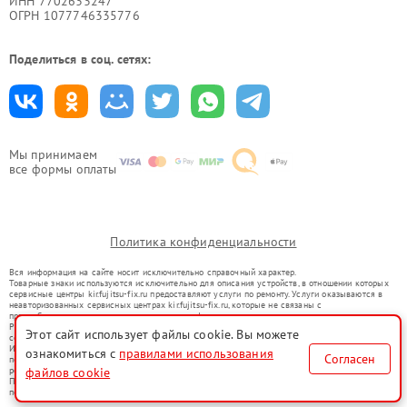
ИНН 7702633247
ОГРН 1077746335776
Поделиться в соц. сетях:
Мы принимаем
все формы оплаты
Политика конфиденциальности
Вся информация на сайте носит исключительно справочный характер.
Товарные знаки используются исключительно для описания устройств, в отношении которых
сервисные центры kir.fujitsu-fix.ru предоставляют услуги по ремонту. Услуги оказываются в
неавторизованных сервисных центрах kir.fujitsu-fix.ru, которые не связаны с
правообладателями товарных знаков или их официальными представителями.
Ремонт осуществляется для устройств, уже введенных в гражданский оборот в соответствии
Этот сайт использует файлы cookie. Вы можете
со статьей 1487 ГК РФ.
Использование товарных знаков не преследует цели индивидуализации услуг или введения
ознакомиться с
правилами использования
Согласен
потребителей в заблуждение, а служит для информирования о предоставляемых услугах по
ремонту техники указанных брендов.
файлов cookie
Представленная на сайте информация не является публичной офертой, определяемой
положениями Статьи 437(2) Гражданского кодекса РФ