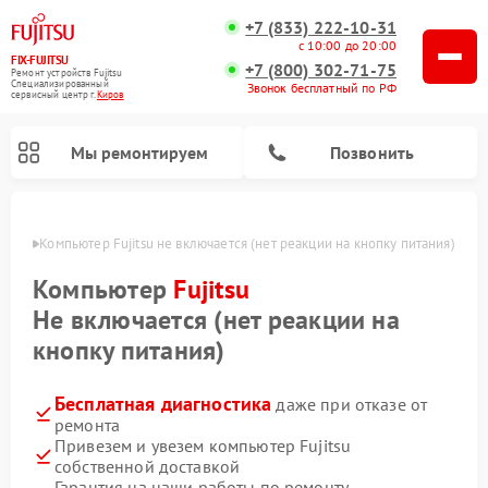
+7 (833) 222-10-31
с 10:00 до 20:00
FIX-FUJITSU
+7 (800) 302-71-75
Ремонт устройств Fujitsu
Специализированный
Звонок бесплатный по РФ
cервисный центр г.
Киров
Мы ремонтируем
Позвонить
ирове
Компьютер Fujitsu не включается (нет реакции на кнопку питания)
Компьютер
Fujitsu
Не включается (нет реакции на
Ремонт сетевых хранилищ Fujitsu
кнопку питания)
Бесплатная диагностика
даже при отказе от
ремонта
Привезем и увезем компьютер Fujitsu
собственной доставкой
Гарантия на наши работы по ремонту