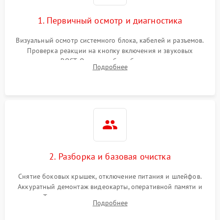
1. Первичный осмотр и диагностика
Визуальный осмотр системного блока, кабелей и разъемов.
Проверка реакции на кнопку включения и звуковых
сигналов POST. Оценка работы блока питания для
Подробнее
локализации базовых неисправностей без полного разбора.
2. Разборка и базовая очистка
Снятие боковых крышек, отключение питания и шлейфов.
Аккуратный демонтаж видеокарты, оперативной памяти и
кулеров. Тщательная очистка корпуса и радиаторов от пыли
Подробнее
с помощью сжатого воздуха для предотвращения
замыканий.