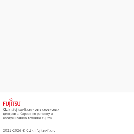
СЦ kir.fujitsu-fix.ru - сеть сервисных
центров в Кирове по ремонту и
обслуживанию техники Fujitsu
2021-2026 © СЦ kir.fujitsu-fix.ru