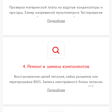
Проверка материнской платы на вздутые конденсаторы и
прогары. Замер напряжений мультиметром. Тестирование
оперативной памяти и накопителей с помощью
Подробнее
диагностического ПО для выявления сбойных секторов и
ошибок.
4. Ремонт и замена компонентов
Восстановление цепей питания, пайка разъемов или
перепрошивка BIOS. Замена неисправного блока питания,
видеокарты, процессора или установка нового SSD для
Подробнее
восстановления и повышения скорости работы системы.