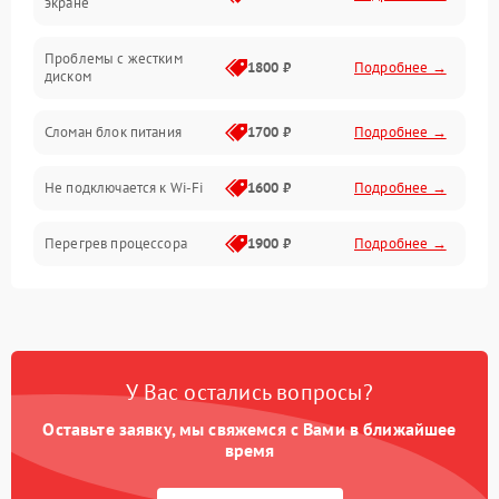
экране
Проблемы с хранением данных
Проблемы с жестким
1800 ₽
Подробнее →
диском
Механические повреждения
Сломан блок питания
1700 ₽
Подробнее →
Программное обеспечение
Не подключается к Wi-Fi
1600 ₽
Подробнее →
Аудио
Перегрев процессора
1900 ₽
Подробнее →
Проблемы с видеокартой
1800 ₽
Подробнее →
Проблемы с
подключением внешних
1400 ₽
Подробнее →
У Вас остались вопросы?
устройств
Оставьте заявку, мы свяжемся с Вами в ближайшее
Не работает система
время
1700 ₽
Подробнее →
охлаждения