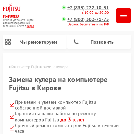
+7 (833) 222-10-31
с 10:00 до 20:00
FIX-FUJITSU
+7 (800) 302-71-75
Ремонт устройств Fujitsu
Специализированный
Звонок бесплатный по РФ
cервисный центр г.
Киров
Мы ремонтируем
Позвонить
ирове
Компьютер Fujitsu замена кулера
Замена кулера на компьютере
Fujitsu в Кирове
Ремонт сетевых хранилищ Fujitsu
Привезем и увезем компьютер Fujitsu
собственной доставкой
Гарантия на наши работы по ремонту
до 3-х лет
компьютеров Fujitsu
Срочный ремонт компьютеров Fujitsu в течении
часа