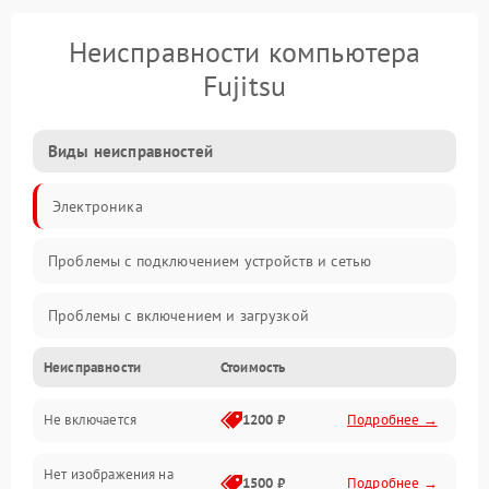
Неисправности компьютера
Fujitsu
Виды неисправностей
Электроника
Проблемы с подключением устройств и сетью
Проблемы с включением и загрузкой
Неисправности
Стоимость
Проблемы с изображением и монитором
Не включается
1200 ₽
Подробнее →
Проблемы с производительностью и стабильностью
Нет изображения на
Прочие специфичные проблемы
1500 ₽
Подробнее →