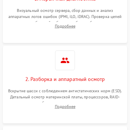
Визуальный осмотр сервера, сбор данных и анализ
аппаратных логов ошибок (IPMI, iLO, iDRAC). Проверка цепей
питания и базовой работоспособности без вскрытия
Подробнее
корпуса для быстрой локализации сбоя.
2. Разборка и аппаратный осмотр
Вскрытие шасси с соблюдением антистатических норм (ESD).
Детальный осмотр материнской платы, процессоров, RAID-
контроллеров и блоков питания на наличие термических
Подробнее
повреждений, прогаров или окислений.