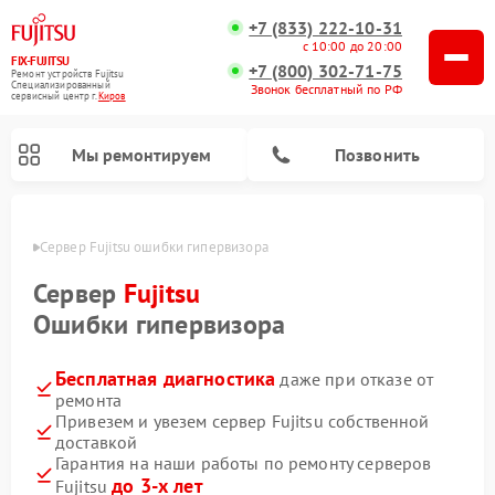
+7 (833) 222-10-31
с 10:00 до 20:00
FIX-FUJITSU
+7 (800) 302-71-75
Ремонт устройств Fujitsu
Специализированный
Звонок бесплатный по РФ
cервисный центр г.
Киров
Мы ремонтируем
Позвонить
ирове
Сервер Fujitsu ошибки гипервизора
Сервер
Fujitsu
Ошибки гипервизора
Ремонт сетевых хранилищ Fujitsu
Бесплатная диагностика
даже при отказе от
ремонта
Привезем и увезем сервер Fujitsu собственной
доставкой
Гарантия на наши работы по ремонту серверов
до 3-х лет
Fujitsu