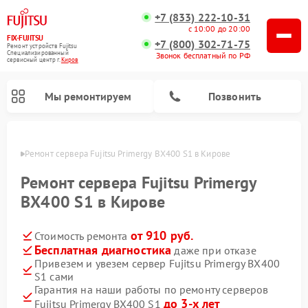
+7 (833) 222-10-31
с 10:00 до 20:00
FIX-FUJITSU
+7 (800) 302-71-75
Ремонт устройств Fujitsu
Специализированный
Звонок бесплатный по РФ
cервисный центр г.
Киров
Мы ремонтируем
Позвонить
ирове
Ремонт сервера Fujitsu Primergy BX400 S1 в Кирове
Ремонт сервера Fujitsu Primergy
BX400 S1 в Кирове
Ремонт сетевых хранилищ Fujitsu
от 910 руб.
Стоимость ремонта
Бесплатная диагностика
даже при отказе
Привезем и увезем сервер Fujitsu Primergy BX400
S1 сами
Гарантия на наши работы по ремонту серверов
до 3-х лет
Fujitsu Primergy BX400 S1