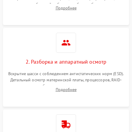
Влага и внешные воздействия
питания и базовой работоспособности без вскрытия
Подробнее
корпуса для быстрой локализации сбоя.
2. Разборка и аппаратный осмотр
Вскрытие шасси с соблюдением антистатических норм (ESD).
Детальный осмотр материнской платы, процессоров, RAID-
контроллеров и блоков питания на наличие термических
Подробнее
повреждений, прогаров или окислений.