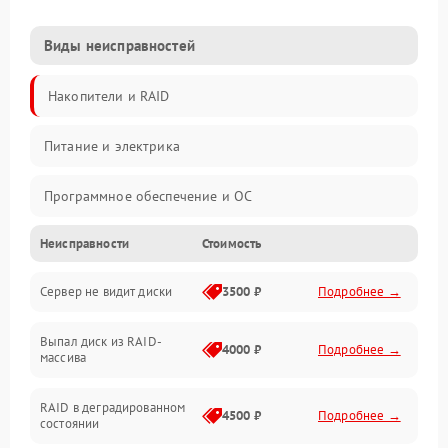
Виды неисправностей
Накопители и RAID
Питание и электрика
Программное обеспечение и ОС
Неисправности
Стоимость
Охлаждение и температура
Сервер не видит диски
3500 ₽
Подробнее →
Материнская плата и процессор
Выпал диск из RAID-
Сеть и коммуникации
4000 ₽
Подробнее →
массива
BIOS / прошивки
RAID в деградированном
4500 ₽
Подробнее →
состоянии
Оперативная память