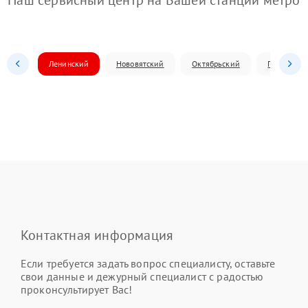
Наш сервисный центр на Вашей станции метро
Ленинский
Нововятский
Октябрьский
Первомай
Контактная информация
Если требуется задать вопрос специалисту, оставьте
свои данные и дежурный специалист с радостью
проконсультирует Вас!