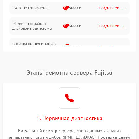
RAID не собирается
5000 ₽
Подробнее →
Корпус и механика
Медленная работа
3000 ₽
Подробнее →
дисковой подсистемы
Контроллеры и интерфейсы
Ошибки чтения и записи
Виртуализация и сервисы
3500 ₽
Подробнее →
данных
Влага и внешние воздействия
Потеря данных
5000 ₽
Подробнее →
Этапы ремонта сервера Fujitsu
Программные сбои
Общие поломки
Система охлаждения
1. Первичная диагностика
Режим работы
Визуальный осмотр сервера, сбор данных и анализ
аппаратных логов ошибок (IPMI, iLO, iDRAC). Проверка цепей