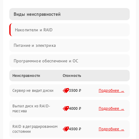
Виды неисправностей
Накопители и RAID
Питание и электрика
Программное обеспечение и ОС
Неисправности
Стоимость
Охлаждение и температура
Сервер не видит диски
3500 ₽
Подробнее →
Материнская плата и процессор
Выпал диск из RAID-
Сеть и коммуникации
4000 ₽
Подробнее →
массива
BIOS / прошивки
RAID в деградированном
4500 ₽
Подробнее →
состоянии
Оперативная память