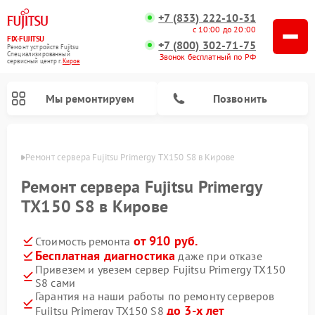
+7 (833) 222-10-31
с 10:00 до 20:00
FIX-FUJITSU
+7 (800) 302-71-75
Ремонт устройств Fujitsu
Специализированный
Звонок бесплатный по РФ
cервисный центр г.
Киров
Мы ремонтируем
Позвонить
ирове
Ремонт сервера Fujitsu Primergy TX150 S8 в Кирове
Ремонт сервера Fujitsu Primergy
TX150 S8 в Кирове
Ремонт сетевых хранилищ Fujitsu
от 910 руб.
Стоимость ремонта
Бесплатная диагностика
даже при отказе
Привезем и увезем сервер Fujitsu Primergy TX150
S8 сами
Гарантия на наши работы по ремонту серверов
до 3-х лет
Fujitsu Primergy TX150 S8