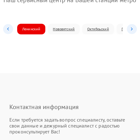
Наш сервисный центр на Вашей станции метро
Ленинский
Нововятский
Октябрьский
Первомай
Контактная информация
Если требуется задать вопрос специалисту, оставьте
свои данные и дежурный специалист с радостью
проконсультирует Вас!