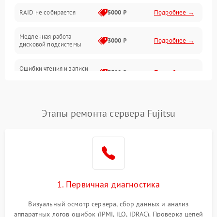
RAID не собирается
5000 ₽
Подробнее →
Корпус и механика
Медленная работа
3000 ₽
Подробнее →
дисковой подсистемы
Контроллеры и интерфейсы
Ошибки чтения и записи
Виртуализация и сервисы
3500 ₽
Подробнее →
данных
Влага и внешние воздействия
Потеря данных
5000 ₽
Подробнее →
Этапы ремонта сервера Fujitsu
Программные сбои
Общие поломки
Система охлаждения
1. Первичная диагностика
Режим работы
Визуальный осмотр сервера, сбор данных и анализ
аппаратных логов ошибок (IPMI, iLO, iDRAC). Проверка цепей