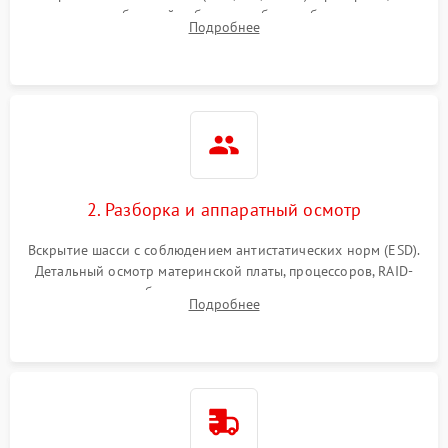
Влага и внешные воздействия
питания и базовой работоспособности без вскрытия
Подробнее
корпуса для быстрой локализации сбоя.
2. Разборка и аппаратный осмотр
Вскрытие шасси с соблюдением антистатических норм (ESD).
Детальный осмотр материнской платы, процессоров, RAID-
контроллеров и блоков питания на наличие термических
Подробнее
повреждений, прогаров или окислений.