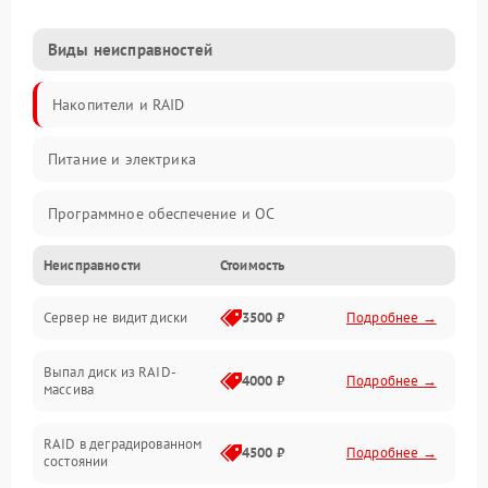
Виды неисправностей
Накопители и RAID
Питание и электрика
Программное обеспечение и ОС
Неисправности
Стоимость
Охлаждение и температура
Сервер не видит диски
3500 ₽
Подробнее →
Материнская плата и процессор
Выпал диск из RAID-
Сеть и коммуникации
4000 ₽
Подробнее →
массива
BIOS / прошивки
RAID в деградированном
4500 ₽
Подробнее →
состоянии
Оперативная память