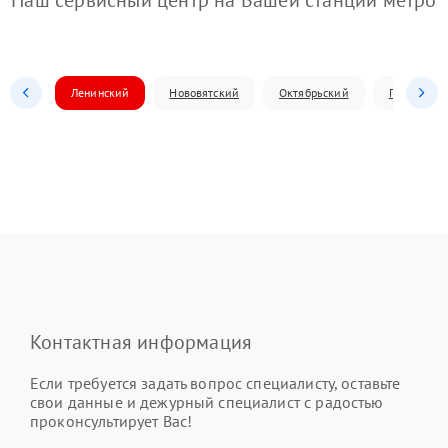
Наш сервисный центр на Вашей станции метро
Ленинский
Нововятский
Октябрьский
Первомай
Контактная информация
Если требуется задать вопрос специалисту, оставьте
свои данные и дежурный специалист с радостью
проконсультирует Вас!