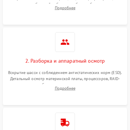
Влага и внешные воздействия
питания и базовой работоспособности без вскрытия
Подробнее
корпуса для быстрой локализации сбоя.
2. Разборка и аппаратный осмотр
Вскрытие шасси с соблюдением антистатических норм (ESD).
Детальный осмотр материнской платы, процессоров, RAID-
контроллеров и блоков питания на наличие термических
Подробнее
повреждений, прогаров или окислений.