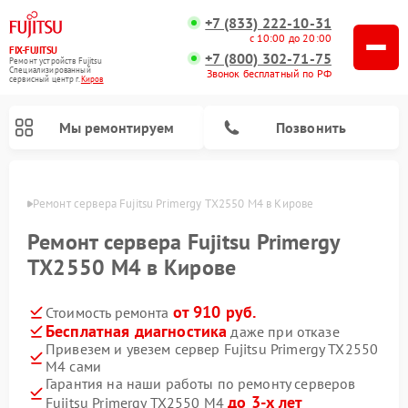
+7 (833) 222-10-31
с 10:00 до 20:00
FIX-FUJITSU
+7 (800) 302-71-75
Ремонт устройств Fujitsu
Специализированный
Звонок бесплатный по РФ
cервисный центр г.
Киров
Мы ремонтируем
Позвонить
ирове
Ремонт сервера Fujitsu Primergy TX2550 M4 в Кирове
Ремонт сервера Fujitsu Primergy
TX2550 M4 в Кирове
Ремонт сетевых хранилищ Fujitsu
от 910 руб.
Стоимость ремонта
Бесплатная диагностика
даже при отказе
Привезем и увезем сервер Fujitsu Primergy TX2550
M4 сами
Гарантия на наши работы по ремонту серверов
до 3-х лет
Fujitsu Primergy TX2550 M4