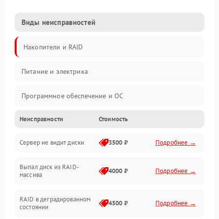
Виды неисправностей
Накопители и RAID
Питание и электрика
Программное обеспечение и ОС
Неисправности
Стоимость
Охлаждение и температура
Сервер не видит диски
3500 ₽
Подробнее →
Материнская плата и процессор
Выпал диск из RAID-
Сеть и коммуникации
4000 ₽
Подробнее →
массива
BIOS / прошивки
RAID в деградированном
4500 ₽
Подробнее →
состоянии
Оперативная память