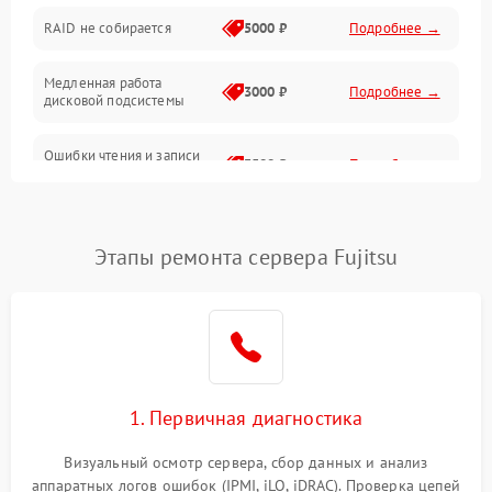
RAID не собирается
5000 ₽
Подробнее →
Корпус и механика
Медленная работа
3000 ₽
Подробнее →
дисковой подсистемы
Контроллеры и интерфейсы
Ошибки чтения и записи
Виртуализация и сервисы
3500 ₽
Подробнее →
данных
Влага и внешние воздействия
Потеря данных
5000 ₽
Подробнее →
Этапы ремонта сервера Fujitsu
Программные сбои
Общие поломки
Система охлаждения
1. Первичная диагностика
Режим работы
Визуальный осмотр сервера, сбор данных и анализ
аппаратных логов ошибок (IPMI, iLO, iDRAC). Проверка цепей