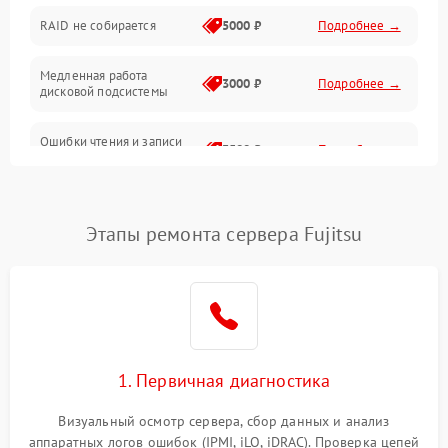
RAID не собирается
5000 ₽
Подробнее →
Корпус и механика
Медленная работа
3000 ₽
Подробнее →
дисковой подсистемы
Контроллеры и интерфейсы
Ошибки чтения и записи
Виртуализация и сервисы
3500 ₽
Подробнее →
данных
Влага и внешние воздействия
Потеря данных
5000 ₽
Подробнее →
Этапы ремонта сервера Fujitsu
Программные сбои
Общие поломки
Система охлаждения
1. Первичная диагностика
Режим работы
Визуальный осмотр сервера, сбор данных и анализ
аппаратных логов ошибок (IPMI, iLO, iDRAC). Проверка цепей