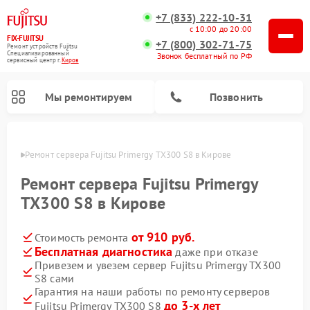
+7 (833) 222-10-31
с 10:00 до 20:00
FIX-FUJITSU
+7 (800) 302-71-75
Ремонт устройств Fujitsu
Специализированный
Звонок бесплатный по РФ
cервисный центр г.
Киров
Мы ремонтируем
Позвонить
ирове
Ремонт сервера Fujitsu Primergy TX300 S8 в Кирове
Ремонт сервера Fujitsu Primergy
TX300 S8 в Кирове
Ремонт сетевых хранилищ Fujitsu
от 910 руб.
Стоимость ремонта
Бесплатная диагностика
даже при отказе
Привезем и увезем сервер Fujitsu Primergy TX300
S8 сами
Гарантия на наши работы по ремонту серверов
до 3-х лет
Fujitsu Primergy TX300 S8