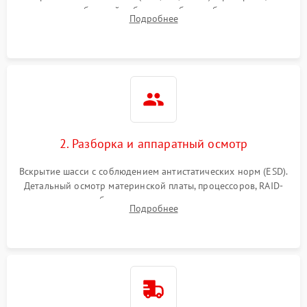
Влага и внешные воздействия
питания и базовой работоспособности без вскрытия
Подробнее
корпуса для быстрой локализации сбоя.
2. Разборка и аппаратный осмотр
Вскрытие шасси с соблюдением антистатических норм (ESD).
Детальный осмотр материнской платы, процессоров, RAID-
контроллеров и блоков питания на наличие термических
Подробнее
повреждений, прогаров или окислений.