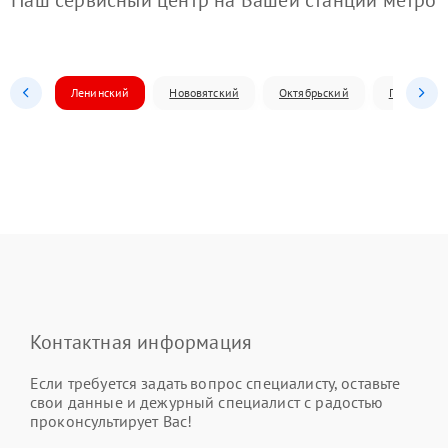
Наш сервисный центр на Вашей станции метро
Ленинский
Нововятский
Октябрьский
Первомай
Контактная информация
Если требуется задать вопрос специалисту, оставьте
свои данные и дежурный специалист с радостью
проконсультирует Вас!