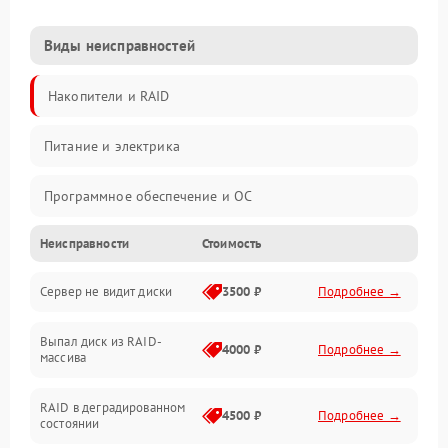
Виды неисправностей
Накопители и RAID
Питание и электрика
Программное обеспечение и ОС
Неисправности
Стоимость
Охлаждение и температура
Сервер не видит диски
3500 ₽
Подробнее →
Материнская плата и процессор
Выпал диск из RAID-
Сеть и коммуникации
4000 ₽
Подробнее →
массива
BIOS / прошивки
RAID в деградированном
4500 ₽
Подробнее →
состоянии
Оперативная память