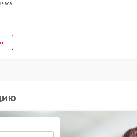
и часа
ны
цию