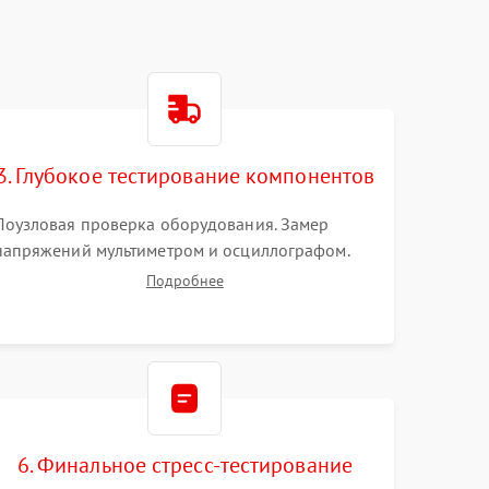
3. Глубокое тестирование компонентов
Поузловая проверка оборудования. Замер
напряжений мультиметром и осциллографом.
Проверка модулей памяти (ECC) и состояния
Подробнее
накопителей (SMART, массивы RAID)
специализированными диагностическими
утилитами.
6. Финальное стресс-тестирование