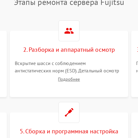
Этапы ремонта сервера Fujitsu
2. Разборка и аппаратный осмотр
Вскрытие шасси с соблюдением
антистатических норм (ESD). Детальный осмотр
материнской платы, процессоров, RAID-
Подробнее
контроллеров и блоков питания на наличие
термических повреждений, прогаров или
окислений.
5. Сборка и программная настройка