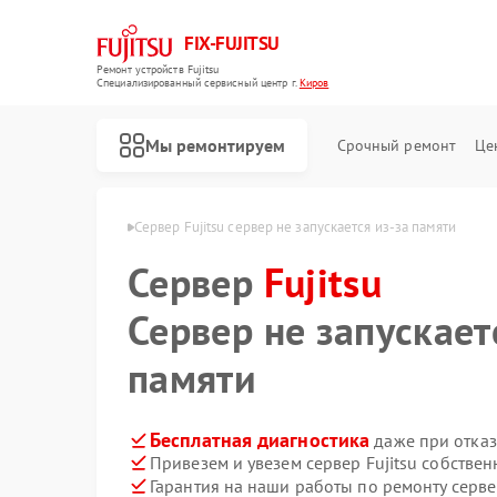
FIX-FUJITSU
Ремонт устройств Fujitsu
Специализированный cервисный центр г.
Киров
Мы ремонтируем
Срочный ремонт
Це
ров Fujitsu в Кирове
Сервер Fujitsu сервер не запускается из-за памяти
Сервер
Fujitsu
Сервер не запускает
Ремонт кондиционеров Fujitsu
Ремонт сетевых хранилищ Fujitsu
памяти
Бесплатная диагностика
даже при отказ
Привезем и увезем сервер Fujitsu собстве
Гарантия на наши работы по ремонту серве