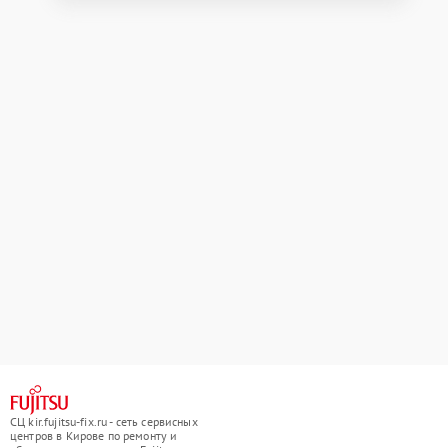
СЦ kir.fujitsu-fix.ru - сеть сервисных
центров в Кирове по ремонту и