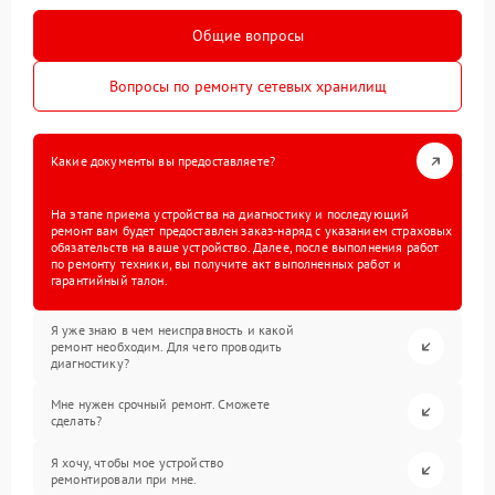
Общие вопросы
Вопросы по ремонту сетевых хранилищ
Какие документы вы предоставляете?
На этапе приема устройства на диагностику и последующий
ремонт вам будет предоставлен заказ-наряд с указанием страховых
обязательств на ваше устройство. Далее, после выполнения работ
по ремонту техники, вы получите акт выполненных работ и
гарантийный талон.
Я уже знаю в чем неисправность и какой
ремонт необходим. Для чего проводить
диагностику?
Мне нужен срочный ремонт. Сможете
сделать?
Я хочу, чтобы мое устройство
ремонтировали при мне.