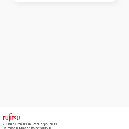
СЦ kir.fujitsu-fix.ru - сеть сервисных
центров в Кирове по ремонту и