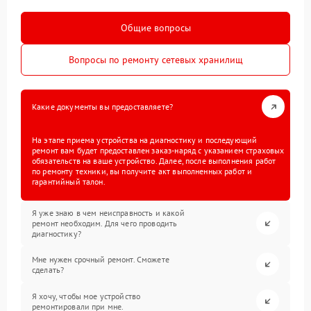
Общие вопросы
Вопросы по ремонту сетевых хранилищ
Какие документы вы предоставляете?
На этапе приема устройства на диагностику и последующий
ремонт вам будет предоставлен заказ-наряд с указанием страховых
обязательств на ваше устройство. Далее, после выполнения работ
по ремонту техники, вы получите акт выполненных работ и
гарантийный талон.
Я уже знаю в чем неисправность и какой
ремонт необходим. Для чего проводить
диагностику?
Мне нужен срочный ремонт. Сможете
сделать?
Я хочу, чтобы мое устройство
ремонтировали при мне.