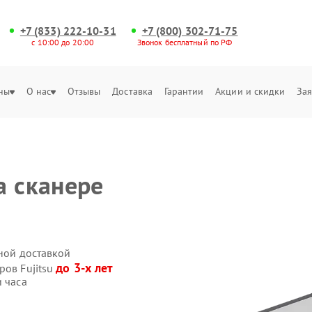
+7 (833) 222-10-31
+7 (800) 302-71-75
с 10:00 до 20:00
Звонок бесплатный по РФ
ны
О нас
Отзывы
Доставка
Гарантии
Акции и скидки
Зая
а сканере
нной доставкой
до 3-х лет
ров Fujitsu
и часа