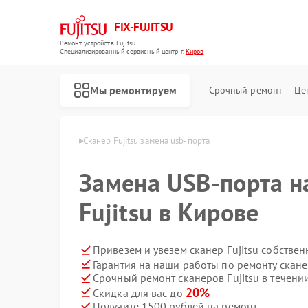
FIX-FUJITSU
Ремонт устройств Fujitsu
Специализированный cервисный центр г.
Киров
Мы ремонтируем
Срочный ремонт
Це
ров Fujitsu в Кирове
Сканер Fujitsu замена usb-порта
Замена USB-порта н
Fujitsu в Кирове
Ремонт кондиционеров Fujitsu
Ремонт сетевых хранилищ Fujitsu
Привезем и увезем сканер Fujitsu собстве
Гарантия на наши работы по ремонту скане
Срочный ремонт сканеров Fujitsu в течени
20%
Скидка для вас до
Получите 1500 рублей на ремонт