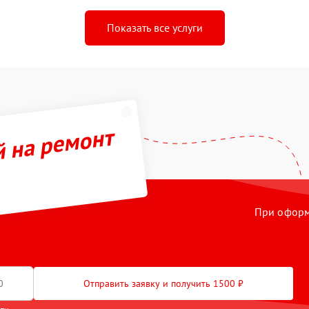
Показать все услуги
й на ремонт
При оформл
Отправить заявку и получить 1500 ₽