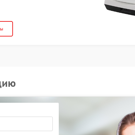
ны
цию