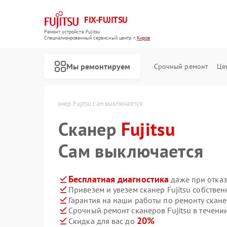
FIX-FUJITSU
Ремонт устройств Fujitsu
Специализированный cервисный центр г.
Киров
Мы ремонтируем
Срочный ремонт
Це
Fujitsu в Кирове
Сканер Fujitsu сам выключается
Сканер
Fujitsu
Сам выключается
Ремонт кондиционеров Fujitsu
Ремонт сетевых хранилищ Fujitsu
Бесплатная диагностика
даже при отказ
Привезем и увезем сканер Fujitsu собстве
Гарантия на наши работы по ремонту скане
Срочный ремонт сканеров Fujitsu в течени
20%
Скидка для вас до